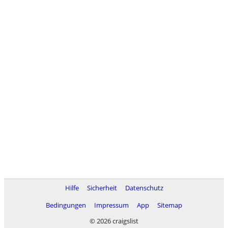
Hilfe
Sicherheit
Datenschutz
Bedingungen
Impressum
App
Sitemap
© 2026 craigslist