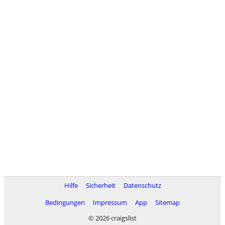
Hilfe
Sicherheit
Datenschutz
Bedingungen
Impressum
App
Sitemap
© 2026 craigslist