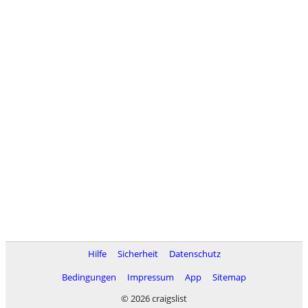
Hilfe
Sicherheit
Datenschutz
Bedingungen
Impressum
App
Sitemap
© 2026 craigslist