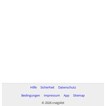
Hilfe
Sicherheit
Datenschutz
Bedingungen
Impressum
App
Sitemap
© 2026 craigslist