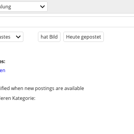
klung
stes
hat Bild
Heute gepostet
es:
hen
ified when new postings are available
eren Kategorie: