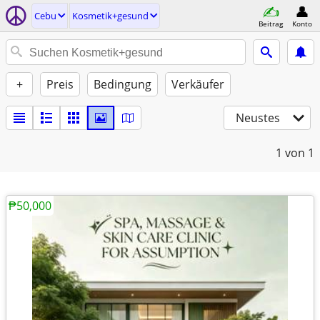
Cebu
Kosmetik+gesund
Beitrag
Konto
+
Preis
Bedingung
Verkäufer
Neustes
1
von 1
₱50,000