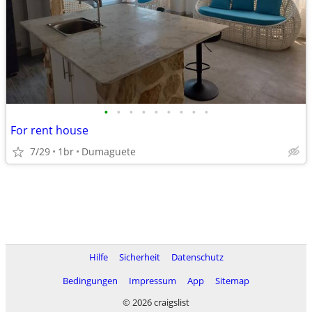
•
•
•
•
•
•
•
•
•
For rent house
7/29
1br
Dumaguete
Hilfe
Sicherheit
Datenschutz
Bedingungen
Impressum
App
Sitemap
© 2026 craigslist