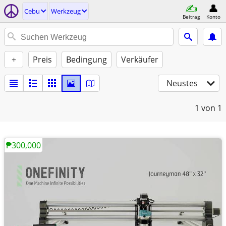
Cebu
Werkzeug
Beitrag
Konto
+
Preis
Bedingung
Verkäufer
Neustes
1
von 1
₱300,000